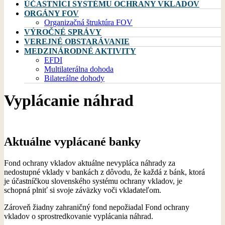
ÚČASTNÍCI SYSTÉMU OCHRANY VKLADOV
ORGÁNY FOV
Organizačná štruktúra FOV
VÝROČNÉ SPRÁVY
VEREJNÉ OBSTARÁVANIE
MEDZINÁRODNÉ AKTIVITY
EFDI
Multilaterálna dohoda
Bilaterálne dohody
Vyplácanie náhrad
Aktuálne vyplácané banky
Fond ochrany vkladov aktuálne nevypláca náhrady za
nedostupné vklady v bankách z dôvodu, že každá z bánk, ktorá
je účastníčkou slovenského systému ochrany vkladov, je
schopná plniť si svoje záväzky voči vkladateľom.
Zároveň žiadny zahraničný fond nepožiadal Fond ochrany
vkladov o sprostredkovanie vyplácania náhrad.