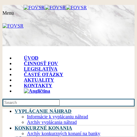
Menu
ÚVOD
ČINNOSŤ FOV
LEGISLATÍVA
ČASTÉ OTÁZKY
AKTUALITY
KONTAKTY
VYPLÁCANIE NÁHRAD
Informácie k vyplácaniu náhrad
Archív vyplácania náhrad
KONKURZNÉ KONANIA
Archív konkurzných konaní na banky